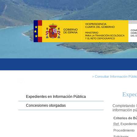
>
Consultar Información Públi
Exped
Expedientes en Información Pública
Concesiones otorgadas
Completando l
información pú
Criterios de 
Ref.
Expediente
Procedimiento
Solicitante